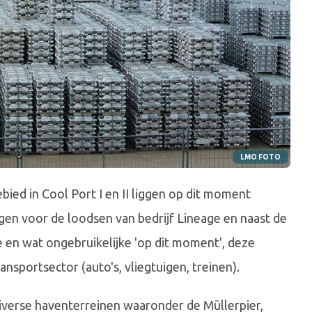
LMO FOTO
ed in Cool Port I en II liggen op dit moment
gen voor de loodsen van bedrijf Lineage en naast de
 en wat ongebruikelijke 'op dit moment', deze
nsportsector (auto's, vliegtuigen, treinen).
 diverse haventerreinen waaronder de Müllerpier,