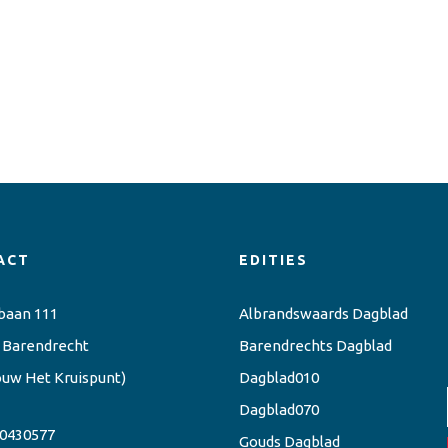
ACT
EDITIES
baan 111
Albrandswaards Dagblad
 Barendrecht
Barendrechts Dagblad
ouw Het Kruispunt)
Dagblad010
Dagblad070
0430577
Gouds Dagblad