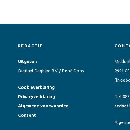
REDACTIE
CONT
Uitgever:
Midden
Digitaal Dagblad B.V. / René Dons
2991 CS
(in geb
Cookieverklaring
Privacyverklaring
Tel:
085
Algemene voorwaarden
redact
Consent
Algem