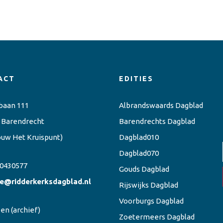
ACT
EDITIES
baan 111
Albrandswaards Dagblad
 Barendrecht
Barendrechts Dagblad
ouw Het Kruispunt)
Dagblad010
Dagblad070
0430577
Gouds Dagblad
ie@ridderkerksdagblad.nl
Rijswijks Dagblad
Voorburgs Dagblad
een
(archief)
Zoetermeers Dagblad