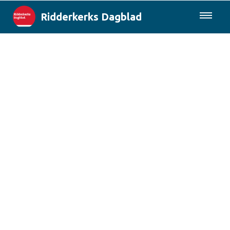
Ridderkerks Dagblad
085-0430577
Lokaal
Berichten van de gemeente
Rotterdam & Regio
Landelijk
Columns