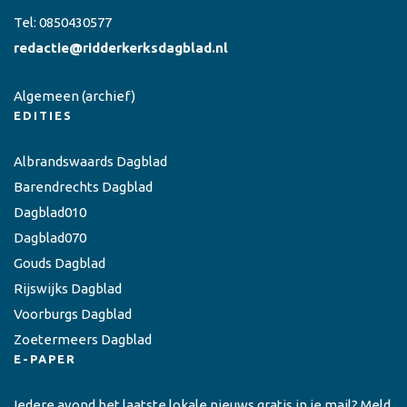
Tel:
0850430577
redactie@ridderkerksdagblad.nl
Algemeen
(archief)
EDITIES
Albrandswaards Dagblad
Barendrechts Dagblad
Dagblad010
Dagblad070
Gouds Dagblad
Rijswijks Dagblad
Voorburgs Dagblad
Zoetermeers Dagblad
E-PAPER
Iedere avond het laatste lokale nieuws gratis in je mail? Meld