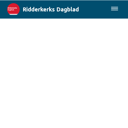
Ridderkerks Dagblad
085-0430577
Lokaal
Berichten van de gemeente
Rotterdam & Regio
Landelijk
Columns