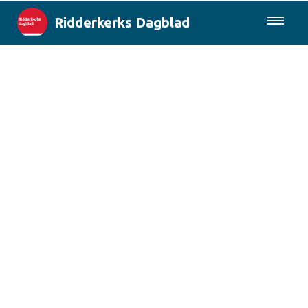
Ridderkerks Dagblad
085-0430577
Lokaal
Berichten van de gemeente
Rotterdam & Regio
Landelijk
Columns