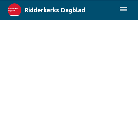
Ridderkerks Dagblad
085-0430577
Lokaal
Berichten van de gemeente
Rotterdam & Regio
Landelijk
Columns