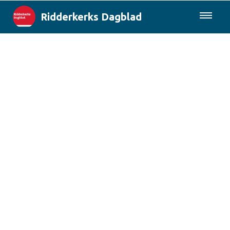
Ridderkerks Dagblad
085-0430577
Lokaal
Berichten van de gemeente
Rotterdam & Regio
Landelijk
Columns