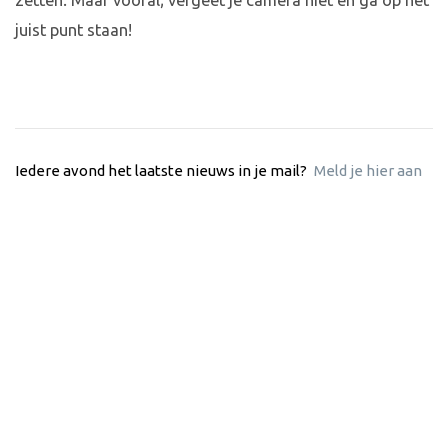
zetten. Maar vooral; vergeet je camera niet en ga op het
juist punt staan!
Iedere avond het laatste nieuws in je mail?
Meld je hier aan