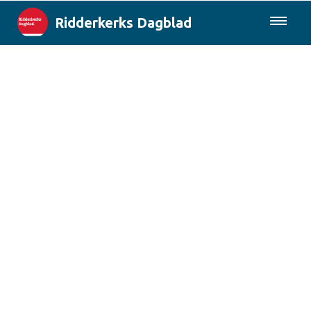
Ridderkerks Dagblad
085-0430577
Lokaal
Berichten van de gemeente
Rotterdam & Regio
Landelijk
Columns