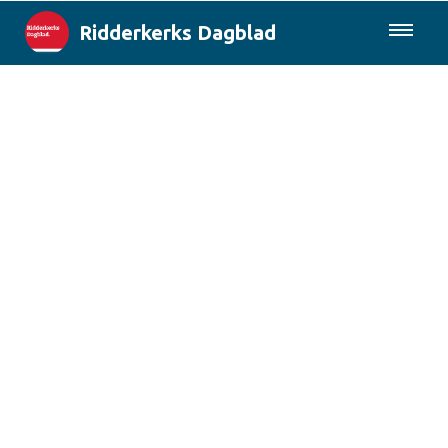
Ridderkerks Dagblad
085-0430577
Lokaal
Berichten van de gemeente
Rotterdam & Regio
Landelijk
Columns