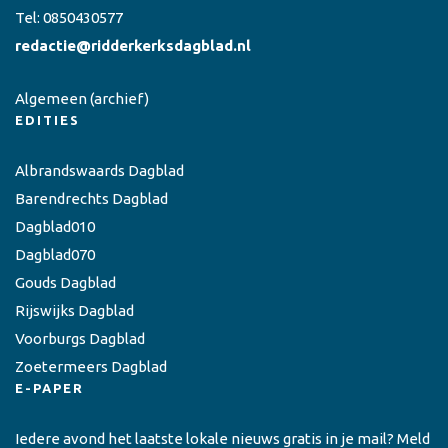
Tel:
0850430577
redactie@ridderkerksdagblad.nl
Algemeen
(archief)
EDITIES
Albrandswaards Dagblad
Barendrechts Dagblad
Dagblad010
Dagblad070
Gouds Dagblad
Rijswijks Dagblad
Voorburgs Dagblad
Zoetermeers Dagblad
E-PAPER
Iedere avond het laatste lokale nieuws gratis in je mail? Meld