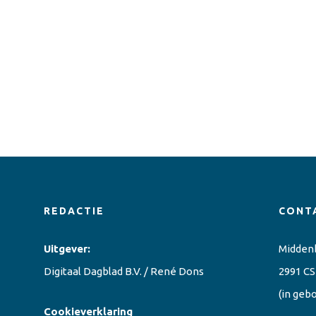
REDACTIE
CONT
Uitgever:
Midden
Digitaal Dagblad B.V. / René Dons
2991 CS
(in geb
Cookieverklaring