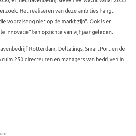
 2030, en het havenbedrijfsleven verwacht vanaf 2035
nderzoek. Het realiseren van deze ambities hangt
ie vooralsnog niet op de markt zijn". Ook is er
 innovatie" ten opzichte van vijf jaar geleden.
Havenbedrijf Rotterdam, Deltalinqs, SmartPort en de
uim 250 directeuren en managers van bedrijven in
 aan