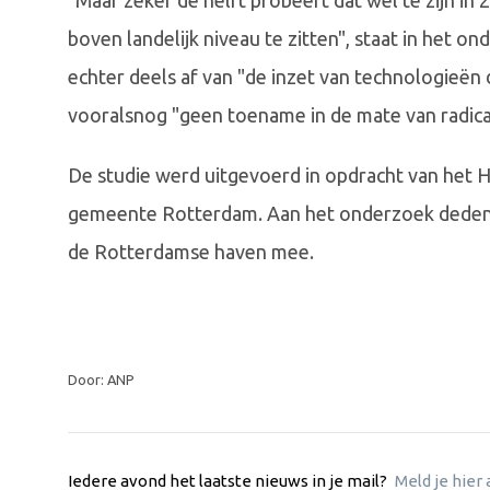
"Maar zeker de helft probeert dat wel te zijn in
boven landelijk niveau te zitten", staat in het o
echter deels af van "de inzet van technologieën d
vooralsnog "geen toename in de mate van radicale
De studie werd uitgevoerd in opdracht van het 
gemeente Rotterdam. Aan het onderzoek deden r
de Rotterdamse haven mee.
Door: ANP
Iedere avond het laatste nieuws in je mail?
Meld je hier