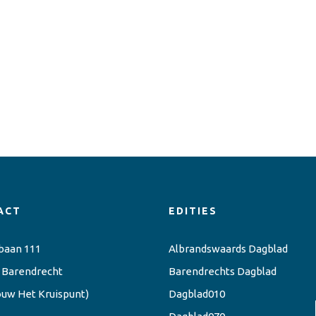
ACT
EDITIES
baan 111
Albrandswaards Dagblad
 Barendrecht
Barendrechts Dagblad
ouw Het Kruispunt)
Dagblad010