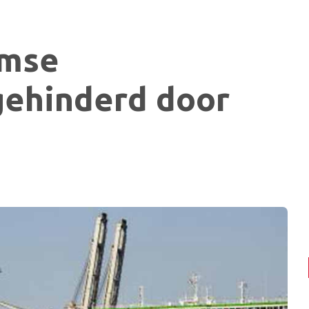
amse
gehinderd door