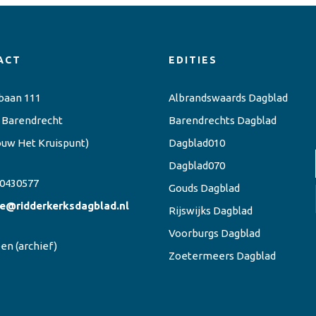
ACT
EDITIES
baan 111
Albrandswaards Dagblad
 Barendrecht
Barendrechts Dagblad
ouw Het Kruispunt)
Dagblad010
Dagblad070
0430577
Gouds Dagblad
ie@ridderkerksdagblad.nl
Rijswijks Dagblad
Voorburgs Dagblad
een
(archief)
Zoetermeers Dagblad