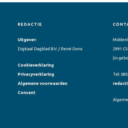
REDACTIE
CONT
Uitgever:
Midden
Digitaal Dagblad B.V. / René Dons
2991 CS
(in geb
Cookieverklaring
Privacyverklaring
Tel:
085
Algemene voorwaarden
redact
Consent
Algem