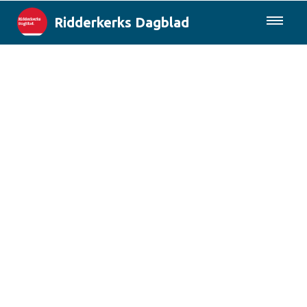
Ridderkerks Dagblad
085-0430577
Lokaal
Berichten van de gemeente
Rotterdam & Regio
Landelijk
Columns