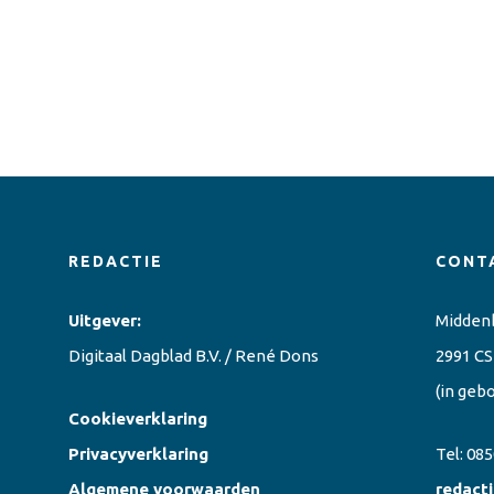
REDACTIE
CONT
Uitgever:
Midden
Digitaal Dagblad B.V. / René Dons
2991 CS
(in geb
Cookieverklaring
Privacyverklaring
Tel:
085
Algemene voorwaarden
redact