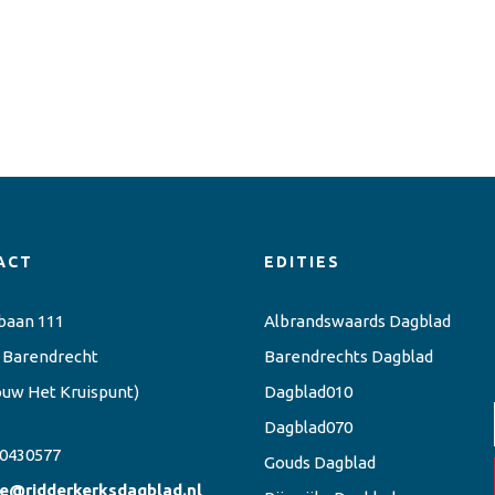
ACT
EDITIES
baan 111
Albrandswaards Dagblad
 Barendrecht
Barendrechts Dagblad
ouw Het Kruispunt)
Dagblad010
Dagblad070
0430577
Gouds Dagblad
ie@ridderkerksdagblad.nl