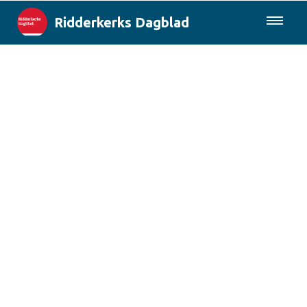
Ridderkerks Dagblad
085-0430577
Lokaal
Berichten van de gemeente
Rotterdam & Regio
Landelijk
Columns