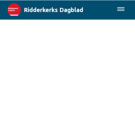
Ridderkerks Dagblad
085-0430577
Lokaal
Berichten van de gemeente
Rotterdam & Regio
Landelijk
Columns