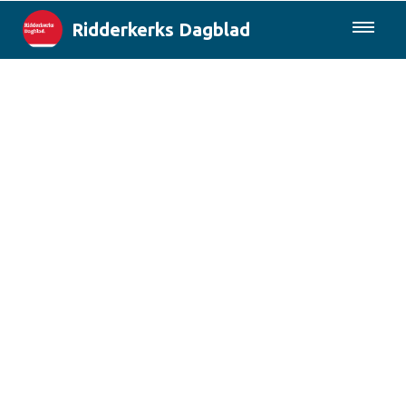
Ridderkerks Dagblad
085-0430577
Lokaal
Berichten van de gemeente
Rotterdam & Regio
Landelijk
Columns