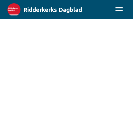
Ridderkerks Dagblad
085-0430577
Lokaal
Berichten van de gemeente
Rotterdam & Regio
Landelijk
Columns