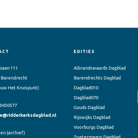
ACT
EDITIES
baan 111
Albrandswaards Dagblad
 Barendrecht
Barendrechts Dagblad
ouw Het Kruispunt)
Dagblad010
Dagblad070
0430577
Gouds Dagblad
ie@ridderkerksdagblad.nl
Rijswijks Dagblad
Voorburgs Dagblad
een
(archief)
Zoetermeers Dagblad