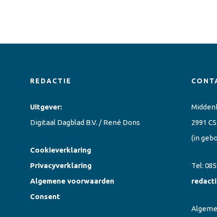
REDACTIE
CONT
Uitgever:
Midden
Digitaal Dagblad B.V. / René Dons
2991 CS
(in geb
Cookieverklaring
Privacyverklaring
Tel:
085
Algemene voorwaarden
redact
Consent
Algem