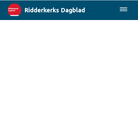
Ridderkerks Dagblad
085-0430577
Lokaal
Berichten van de gemeente
Rotterdam & Regio
Landelijk
Columns