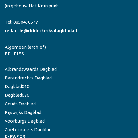
(in gebouw Het Kruispunt)
Tel:
0850430577
redactie@ridderkerksdagblad.nl
Algemeen
(archief)
EDITIES
Albrandswaards Dagblad
Barendrechts Dagblad
Dagblad010
Dagblad070
Gouds Dagblad
Rijswijks Dagblad
Voorburgs Dagblad
Zoetermeers Dagblad
E-PAPER