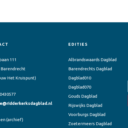
ACT
EDITIES
baan 111
Albrandswaards Dagblad
 Barendrecht
Barendrechts Dagblad
ouw Het Kruispunt)
Dagblad010
Dagblad070
0430577
Gouds Dagblad
ie@ridderkerksdagblad.nl
Rijswijks Dagblad
Voorburgs Dagblad
een
(archief)
Zoetermeers Dagblad