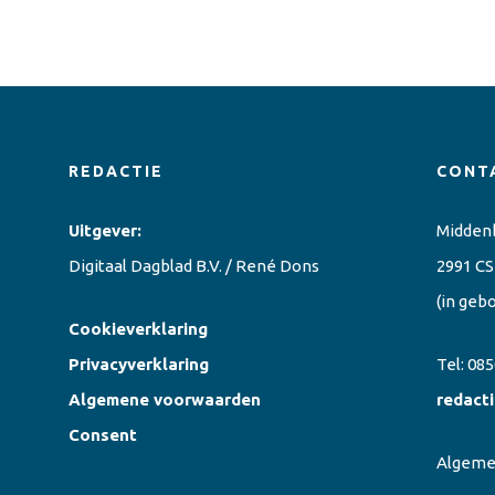
REDACTIE
CONT
Uitgever:
Midden
Digitaal Dagblad B.V. / René Dons
2991 CS
(in geb
Cookieverklaring
Privacyverklaring
Tel:
085
Algemene voorwaarden
redact
Consent
Algem