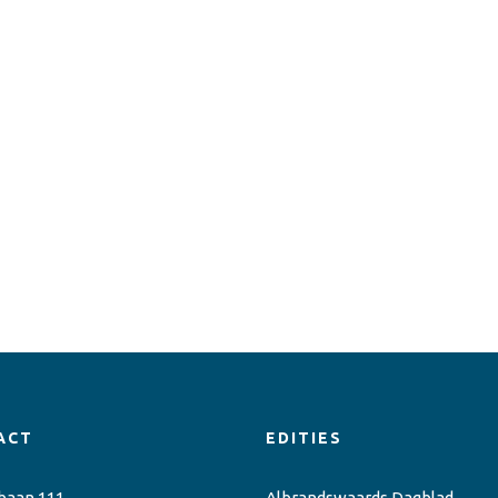
ACT
EDITIES
baan 111
Albrandswaards Dagblad