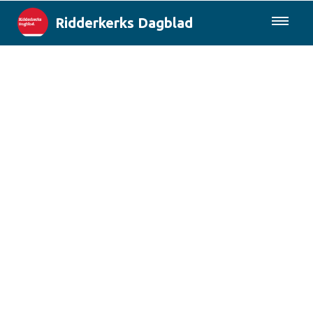
Ridderkerks Dagblad
085-0430577
Lokaal
Berichten van de gemeente
Rotterdam & Regio
Landelijk
Columns