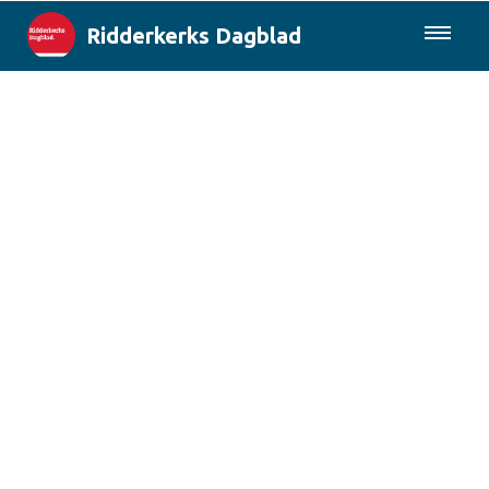
Ridderkerks Dagblad
085-0430577
Lokaal
Berichten van de gemeente
Rotterdam & Regio
Landelijk
Columns