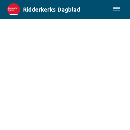
Ridderkerks Dagblad
085-0430577
Lokaal
Berichten van de gemeente
Rotterdam & Regio
Landelijk
Columns