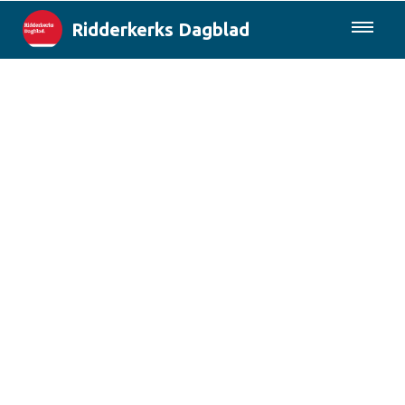
Ridderkerks Dagblad
085-0430577
Lokaal
Berichten van de gemeente
Rotterdam & Regio
Landelijk
Columns