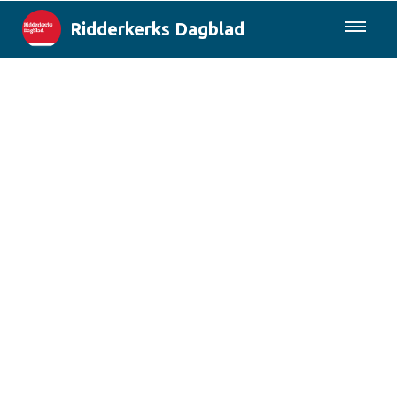
Ridderkerks Dagblad
085-0430577
Lokaal
Berichten van de gemeente
Rotterdam & Regio
Landelijk
Columns