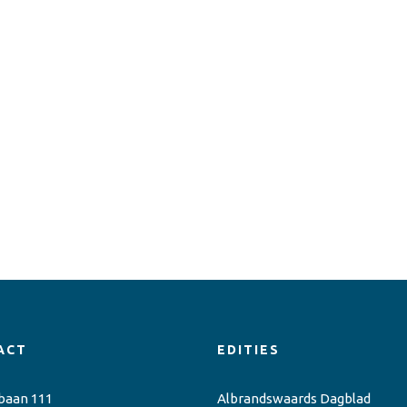
ACT
EDITIES
baan 111
Albrandswaards Dagblad