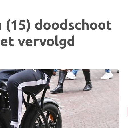
n (15) doodschoot
iet vervolgd