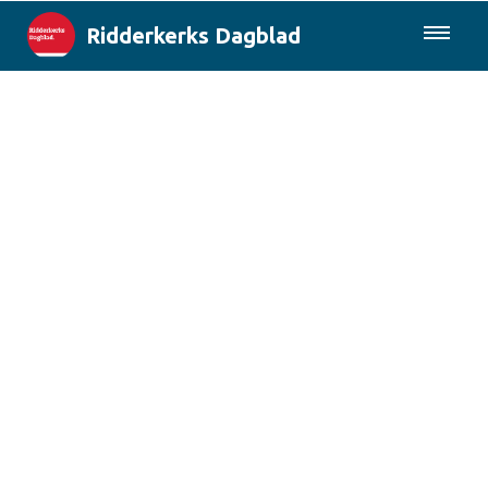
Ridderkerks Dagblad
085-0430577
Lokaal
Berichten van de gemeente
Rotterdam & Regio
Landelijk
Columns