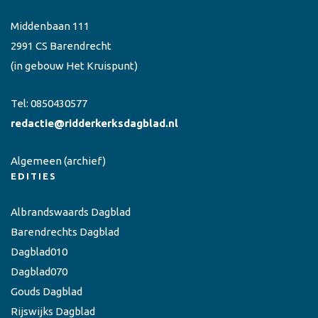
Middenbaan 111
2991 CS Barendrecht
(in gebouw Het Kruispunt)
Tel:
0850430577
redactie@ridderkerksdagblad.nl
Algemeen
(archief)
EDITIES
Albrandswaards Dagblad
Barendrechts Dagblad
Dagblad010
Dagblad070
Gouds Dagblad
Rijswijks Dagblad